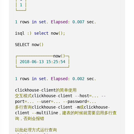
│
1
│
└───┘
1
 rows 
in
set
.
Elapsed
:
0.007
 sec
.
isql 
:)
select
 now
();
SELECT now
()
┌───────────────
now
()─┐
│
2018
-
06
-
13
15
:
25
:
54
│
└─────────────────────┘
1
 rows 
in
set
.
Elapsed
:
0.002
 sec
.
夜间模式
clickhouse
-
client
的简单使用
交互模式
clickhouse
-
client 
--
host
=...
--
port
=...
--
user
=...
--
password
=...
Sans Serif
Serif
多行查询
clickhouse
-
client 
-
m
或
clickhouse
-
client 
--
multiline
，建表的时候就需要启用多行查
浅阴影
深阴影
询，否则会报错
以批处理方式运行查询
关闭
日落
暗化
灰度