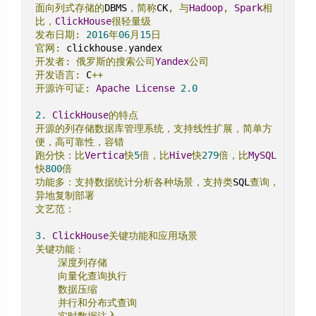
面向列式存储的
DBMS
，简称
CK
,
与
Hadoop
,
Spark
相
比，
ClickHouse
很轻量级
发布日期:
2016
年
06
月
15
日
官网:
 clickhouse
.
开发者:
俄罗斯的搜索公司
Yandex
公司
开发语言:
 C
++
开源许可证:
Apache
License
2.0
2.
ClickHouse
的特点
开源的列存储数据库管理系统，支持线性扩展，简单方
便，高可靠性，容错
跑分快：比
Vertica
快
5
倍，比
Hive
快
279
倍，比
MySQL
快
800
倍
功能多：支持数据统计分析各种场景，支持类
SQL
查询，
异地复制部署
文艺范：
3.
ClickHouse
关键功能和应用场景
关键功能：
深度列存储
向量化查询执行
数据压缩
并行和分布式查询