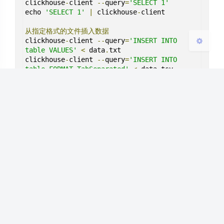
clickhouse
-
client 
--
query
=
'SELECT 1'
echo 
'SELECT 1'
|
 clickhouse
-
client

从指定格式的文件插入数据
clickhouse
-
client 
--
query
=
'INSERT INTO 
table VALUES'
<
 data
.
txt

clickhouse
-
client 
--
query
=
'INSERT INTO 
table FORMAT TabSeparated'
<
 data
.
tsv
ClickHouse
豆
暂无评论