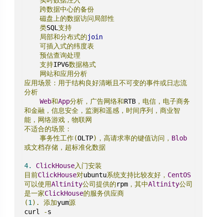
实时数据注入
跨数据中心的备份
磁盘上的数据访问局部性
类
SQL
支持
局部和分布式的
join
可插入式的纬度表
预估查询处理
支持
IPV6
数据格式
网站和应用分析
应用场景：用于结构良好清晰且不可变的事件或日志流
分析
Web
和
App
分析，广告网络和
RTB
，电信，电子商务
和金融，信息安全，监测和遥感，时间序列，商业智
能，网络游戏，物联网
不适合的场景：
事务性工作(
OLTP
)，高请求率的键值访问，
Blob
或文档存储，超标准化数据
4.
ClickHouse
入门安装
目前
ClickHouse
对
ubuntu
系统支持比较友好，
CentOS
可以使用
Altinity
公司提供的
rpm
，其中
Altinity
公司
是一家
ClickHouse
的服务供应商
(
1
).
添加
yum
源
curl 
-
s 