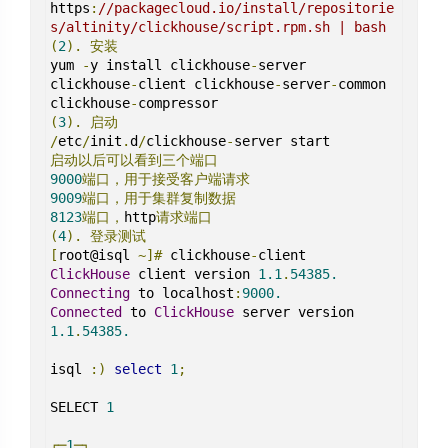
https
:
//packagecloud.io/install/repositorie
s/altinity/clickhouse/script.rpm.sh | bash
(
2
).
安装
yum 
-
y install clickhouse
-
server 
clickhouse
-
client clickhouse
-
server
-
common 
clickhouse
-
(
3
).
启动
/
etc
/
init
.
d
/
clickhouse
-
启动以后可以看到三个端口
9000
端口，用于接受客户端请求
9009
端口，用于集群复制数据
8123
端口，
http
请求端口
(
4
).
登录测试
[
root@isql 
~]#
 clickhouse
-
ClickHouse
 client version 
1.1
.
54385.
Connecting
 to localhost
:
9000.
Connected
 to 
ClickHouse
 server version 
1.1
.
54385.
isql 
:)
select
1
;
SELECT 
1
┌─
1
─┐