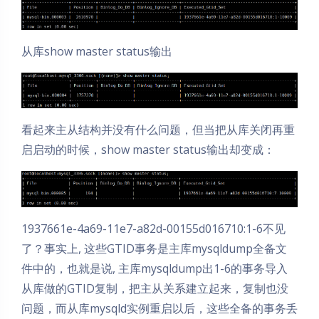
从库show master status输出
看起来主从结构并没有什么问题，但当把从库关闭再重
启启动的时候，show master status输出却变成：
1937661e-4a69-11e7-a82d-00155d016710:1-6不见
了？事实上, 这些GTID事务是主库mysqldump全备文
件中的，也就是说, 主库mysqldump出1-6的事务导入
从库做的GTID复制，把主从关系建立起来，复制也没
问题，而从库mysqld实例重启以后，这些全备的事务丢