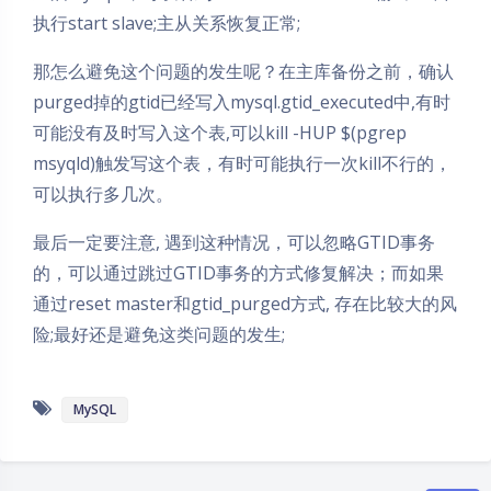
执行start slave;主从关系恢复正常;
那怎么避免这个问题的发生呢？在主库备份之前，确认
purged掉的gtid已经写入mysql.gtid_executed中,有时
可能没有及时写入这个表,可以kill -HUP $(pgrep
msyqld)触发写这个表，有时可能执行一次kill不行的，
可以执行多几次。
最后一定要注意, 遇到这种情况，可以忽略GTID事务
夜间模式
的，可以通过跳过GTID事务的方式修复解决；而如果
通过reset master和gtid_purged方式, 存在比较大的风
Sans Serif
Serif
险;最好还是避免这类问题的发生;
浅阴影
深阴影
MySQL
关闭
日落
暗化
灰度